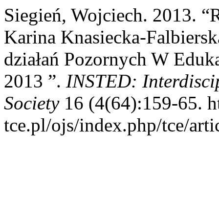
Siegień, Wojciech. 2013. 
Karina Knasiecka-Falbiersk
działań Pozornych W Eduka
2013 ”.
INSTED: Interdisci
Society
16 (4(64):159-65. ht
tce.pl/ojs/index.php/tce/art